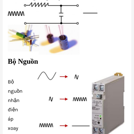
Bộ Nguồn
Bộ
nguồn
nhận
điện
áp
xoay