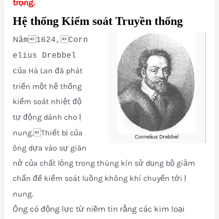
trọng.
Hệ thống Kiểm soát Truyền thống
N
ăm1624,Corn
elius Drebbel
ủa Hà Lan
ă phát
c
đ
triển một hệ thống
kiểm soát nhiệt
ộ
đ
tự
ộng dành cho ḷ
đ
nung.Thiết bị của
ông dựa vào sự giăn
nở của chất lỏng trong thùng kín sử dụng bộ giảm
chấn
ể kiểm soát luồng không khí chuyển tới ḷ
đ
nung.
Ông có động lực từ niềm tin rằng các kim loại