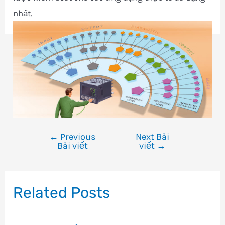
nhất.
←
Previous
Next Bài
Điều
Bài viết
viết
→
hướng
bài
viết
Related Posts