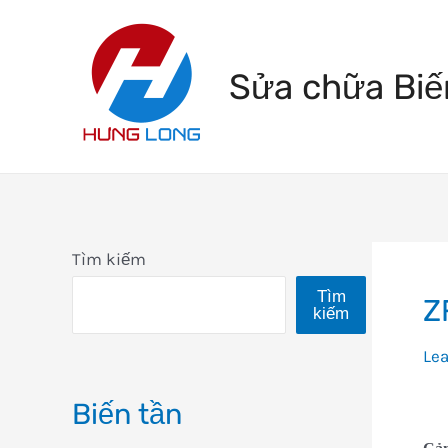
Skip
to
Sửa chữa Biế
content
Tìm kiếm
Tìm
Z
kiếm
Le
Biến tần