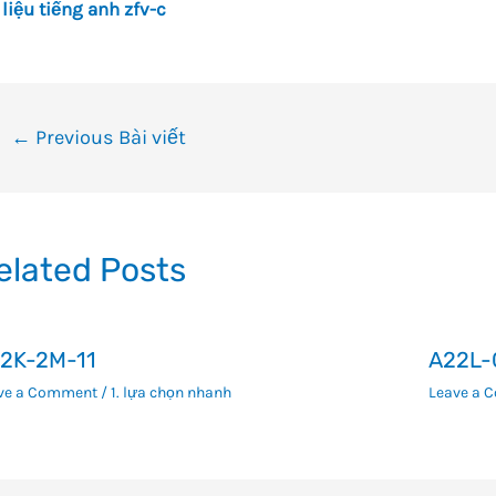
 liệu tiếng anh zfv-c
ều
←
Previous Bài viết
ướng
i
ết
elated Posts
2K-2M-11
A22L-
ve a Comment
/
1. lựa chọn nhanh
Leave a 