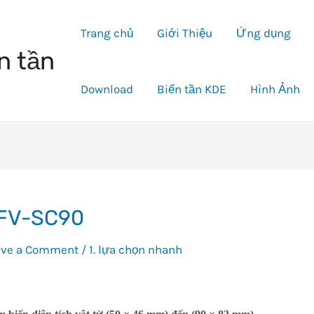
Trang chủ
Giới Thiệu
Ứng dụng
n tần
Download
Biến tần KDE
Hình Ảnh
FV-SC90
ave a Comment
/
1. lựa chọn nhanh