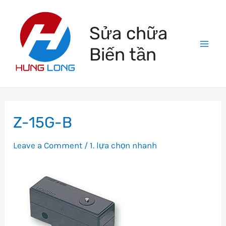
Skip
to
Sửa chữa
content
Biến tần
Mai
Men
Z-15G-B
Leave a Comment
/
1. lựa chọn nhanh