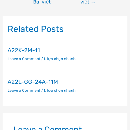
Bài viết
viết
→
hướng
bài
viết
Related Posts
A22K-2M-11
Leave a Comment
/
1. lựa chọn nhanh
A22L-GG-24A-11M
Leave a Comment
/
1. lựa chọn nhanh
Leave a Comment