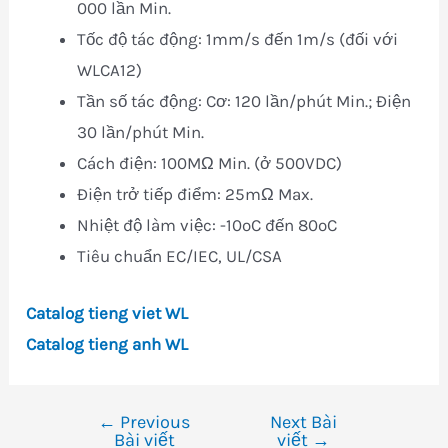
000 lần Min.
Tốc độ tác động: 1mm/s đến 1m/s (đối với
WLCA12)
Tần số tác động: Cơ: 120 lần/phút Min.; Điện
30 lần/phút Min.
Cách điện: 100MΩ Min. (ở 500VDC)
Điện trở tiếp điểm: 25mΩ Max.
Nhiệt độ làm việc: -10oC đến 80oC
Tiêu chuẩn EC/IEC, UL/CSA
Catalog tieng viet WL
Catalog tieng anh WL
←
Previous
Next Bài
Điều
Bài viết
viết
→