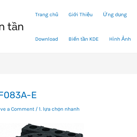
Trang chủ
Giới Thiệu
Ứng dụng
n tần
Download
Biến tần KDE
Hình Ảnh
F083A-E
ave a Comment
/
1. lựa chọn nhanh