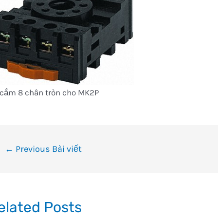
 cắm 8 chân tròn cho MK2P
ều
←
Previous Bài viết
ướng
i
ết
elated Posts