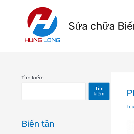
Skip
to
Sửa chữa Biế
content
Tìm kiếm
Tìm
P
kiếm
Le
Biến tần