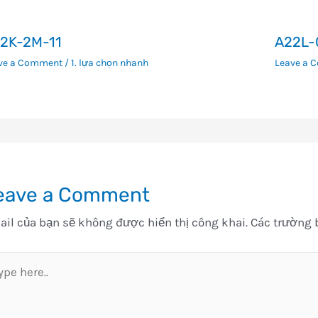
2K-2M-11
A22L-
ve a Comment
/
1. lựa chọn nhanh
Leave a 
eave a Comment
il của bạn sẽ không được hiển thị công khai.
Các trường 
pe
e..