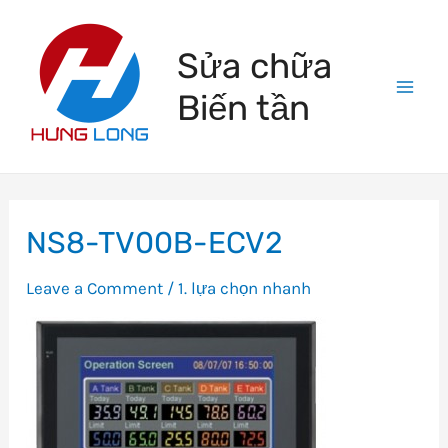
Skip
to
Sửa chữa
content
Biến tần
Mai
Men
NS8-TV00B-ECV2
Leave a Comment
/
1. lựa chọn nhanh