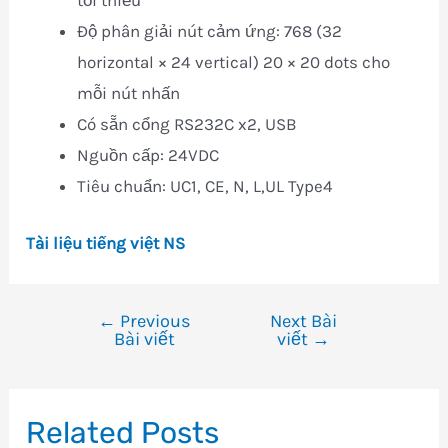
tối thiểu
Độ phân giải nút cảm ứng: 768 (32
horizontal × 24 vertical) 20 × 20 dots cho
mỗi nút nhấn
Có sẵn cổng RS232C x2, USB
Nguồn cấp: 24VDC
Tiêu chuẩn: UC1, CE, N, L,UL Type4
Tài liệu tiếng việt NS
←
Previous
Next Bài
Điều
Bài viết
viết
→
hướng
bài
viết
Related Posts