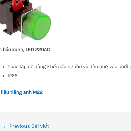
n báo xanh, LED 220AC
Tháo lắp dễ dàng khối cấp nguồn và đèn nhờ vào chốt 
IP65
 liệu tiếng anh M22
ều
←
Previous Bài viết