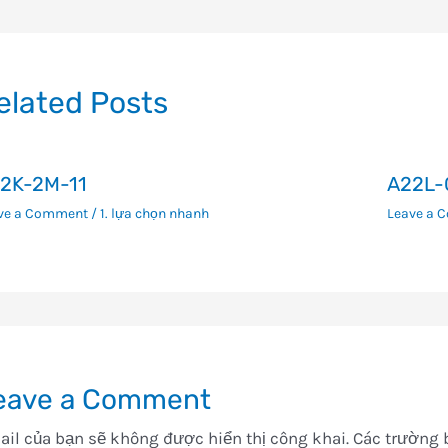
ướng
i
ết
elated Posts
2K-2M-11
A22L-
ve a Comment
/
1. lựa chọn nhanh
Leave a 
eave a Comment
il của bạn sẽ không được hiển thị công khai.
Các trường 