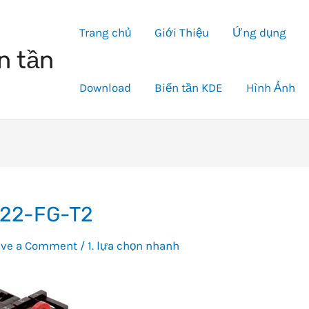
Trang chủ
Giới Thiệu
Ứng dụng
n tần
Download
Biến tần KDE
Hình Ảnh
22-FG-T2
ave a Comment
/
1. lựa chọn nhanh