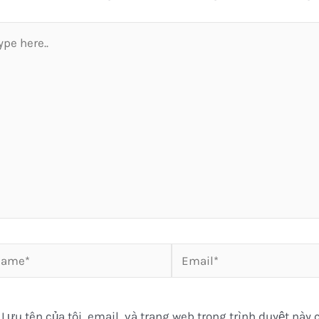
pe
e..
me*
Email*
Lưu tên của tôi, email, và trang web trong trình duyệt này c