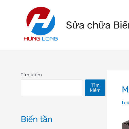
Skip
to
Sửa chữa Biế
content
Tìm kiếm
Tìm
M
kiếm
Le
Biến tần