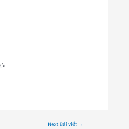
gài
Next Bài viết
→