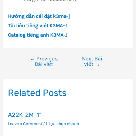
Hướng dẫn cài đặt k3ma-j
Tài liệu tiếng việt K3MA-J
Catalog tiếng anh K3MA-J
←
Previous
Next Bài
Điều
Bài viết
viết
→
hướng
bài
viết
Related Posts
A22K-2M-11
Leave a Comment
/
1. lựa chọn nhanh