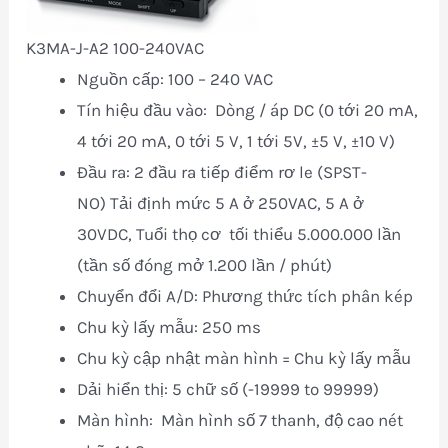
K3MA-J-A2 100-240VAC
Nguồn cấp: 100 – 240 VAC
Tín hiệu đầu vào: Dòng / áp DC (0 tới 20 mA,
4 tới 20 mA, 0 tới 5 V, 1 tới 5V, ±5 V, ±10 V)
Đầu ra: 2 đầu ra tiếp điểm rơ le (SPST-
NO) Tải định mức 5 A ở 250VAC, 5 A ở
30VDC, Tuổi thọ cơ tối thiểu 5.000.000 lần
(tần số đóng mở 1.200 lần / phút)
Chuyển đổi A/D: Phương thức tích phân kép
Chu kỳ lấy mẫu: 250 ms
Chu kỳ cập nhật màn hình = Chu kỳ lấy mẫu
Dải hiển thị: 5 chữ số (-19999 to 99999)
Màn hình: Màn hình số 7 thanh, độ cao nét