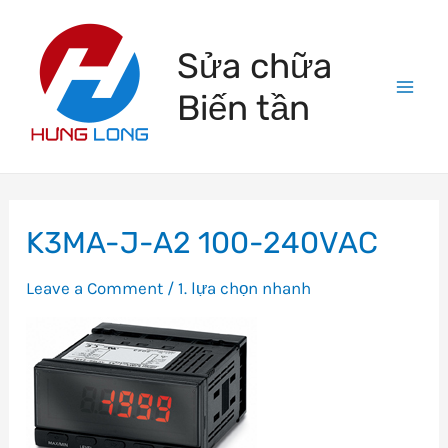
Skip
to
Sửa chữa
content
Biến tần
Mai
Men
K3MA-J-A2 100-240VAC
Leave a Comment
/
1. lựa chọn nhanh