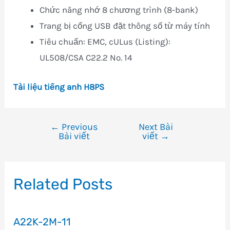
Chức năng nhớ 8 chương trình (8-bank)
Trang bị cổng USB đặt thông số từ máy tính
Tiêu chuẩn: EMC, cULus (Listing):
UL508/CSA C22.2 No. 14
Tài liệu tiếng anh H8PS
←
Previous
Next Bài
Điều
Bài viết
viết
→
hướng
bài
viết
Related Posts
A22K-2M-11