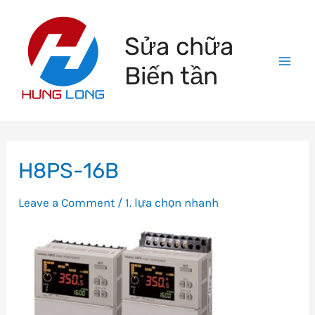
Skip
to
Sửa chữa
content
Biến tần
Mai
Men
H8PS-16B
Leave a Comment
/
1. lựa chọn nhanh