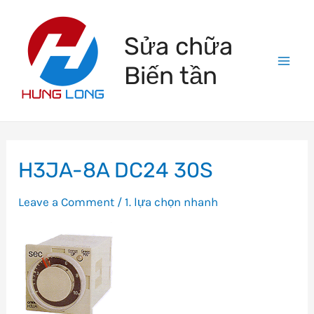
Skip
to
Sửa chữa
content
Biến tần
Mai
Men
H3JA-8A DC24 30S
Leave a Comment
/
1. lựa chọn nhanh