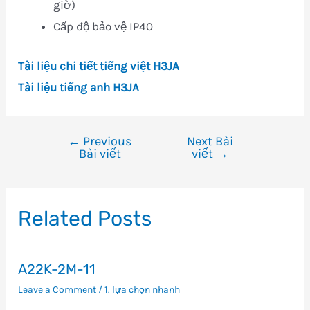
giờ)
Cấp độ bảo vệ IP40
Tài liệu chi tiết tiếng việt H3JA
Tài liệu tiếng anh H3JA
←
Previous
Next Bài
Điều
Bài viết
viết
→
hướng
bài
viết
Related Posts
A22K-2M-11
Leave a Comment
/
1. lựa chọn nhanh