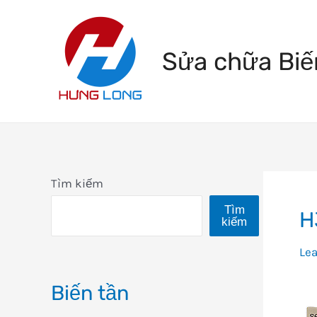
Skip
to
Sửa chữa Biế
content
Tìm kiếm
Tìm
H
kiếm
Le
Biến tần