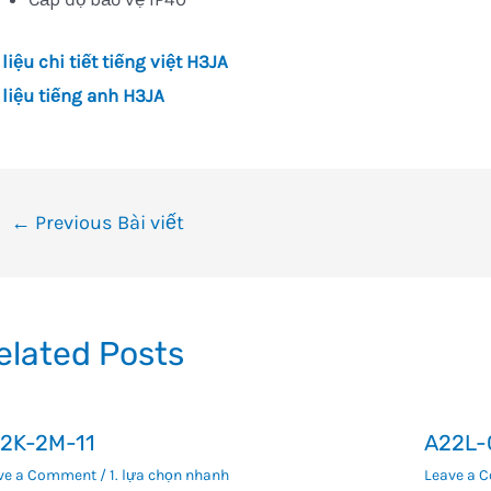
 liệu chi tiết tiếng việt H3JA
 liệu tiếng anh H3JA
ều
←
Previous Bài viết
ướng
i
ết
elated Posts
2K-2M-11
A22L-
ve a Comment
/
1. lựa chọn nhanh
Leave a 