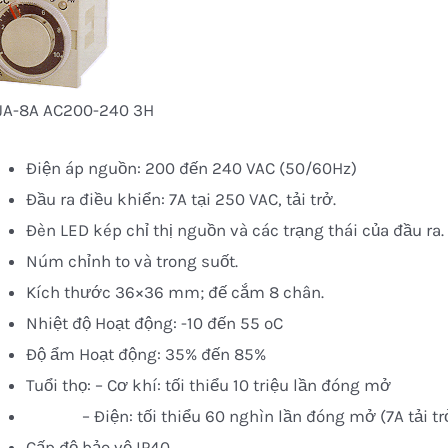
JA-8A AC200-240 3H
Điện áp nguồn: 200 đến 240 VAC (50/60Hz)
Đầu ra điều khiển: 7A tại 250 VAC, tải trở.
Đèn LED kép chỉ thị nguồn và các trạng thái của đầu ra.
Núm chỉnh to và trong suốt.
Kích thước 36×36 mm; đế cắm 8 chân.
Nhiệt độ Hoạt động: -10 đến 55 oC
Độ ẩm Hoạt động: 35% đến 85%
Tuổi thọ: – Cơ khí: tối thiểu 10 triệu lần đóng mở
– Điện: tối thiểu 60 nghìn lần đóng mở (7A tải trở
Cấp độ bảo vệ IP40