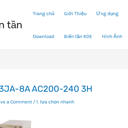
Trang chủ
Giới Thiệu
Ứng dụng
n tần
Download
Biến tần KDE
Hình Ảnh
3JA-8A AC200-240 3H
ave a Comment
/
1. lựa chọn nhanh