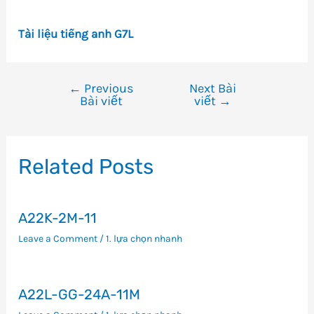
Tài liệu tiếng anh G7L
←
Previous
Next Bài
Điều
Bài viết
viết
→
hướng
bài
viết
Related Posts
A22K-2M-11
Leave a Comment
/
1. lựa chọn nhanh
A22L-GG-24A-11M