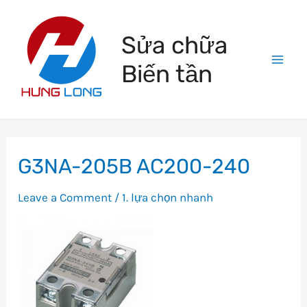
Skip
to
Sửa chữa
content
Biến tần
Mai
Men
G3NA-205B AC200-240
Leave a Comment
/
1. lựa chọn nhanh