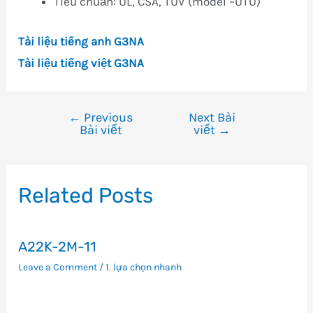
Tiêu chuẩn: UL, CSA, TUV (model –UTU)
Tài liệu tiếng anh G3NA
Tài liệu tiếng việt G3NA
←
Previous
Next Bài
Điều
Bài viết
viết
→
hướng
bài
viết
Related Posts
A22K-2M-11
Leave a Comment
/
1. lựa chọn nhanh