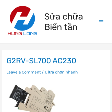
Skip
to
Sửa chữa
content
Biến tần
Mai
Men
G2RV-SL700 AC230
Leave a Comment
/
1. lựa chọn nhanh