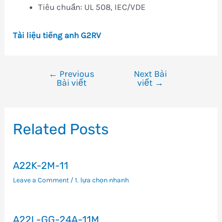
Tiêu chuẩn: UL 508, IEC/VDE
Tài liệu tiếng anh G2RV
←
Previous
Next Bài
Điều
Bài viết
viết
→
hướng
bài
viết
Related Posts
A22K-2M-11
Leave a Comment
/
1. lựa chọn nhanh
A22L-GG-24A-11M