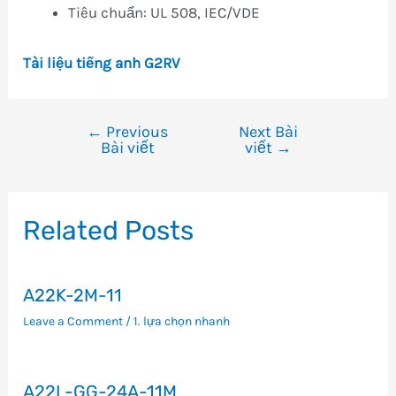
Tiêu chuẩn: UL 508, IEC/VDE
Tài liệu tiếng anh G2RV
←
Previous
Next Bài
Điều
Bài viết
viết
→
hướng
bài
viết
Related Posts
A22K-2M-11
Leave a Comment
/
1. lựa chọn nhanh
A22L-GG-24A-11M