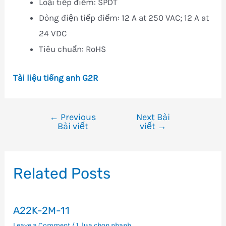
Loại tiếp điểm: SPDT
Dòng điện tiếp điểm: 12 A at 250 VAC; 12 A at
24 VDC
Tiêu chuẩn: RoHS
Tài liệu tiếng anh G2R
←
Previous
Next Bài
Điều
Bài viết
viết
→
hướng
bài
viết
Related Posts
A22K-2M-11
Leave a Comment
/
1. lựa chọn nhanh