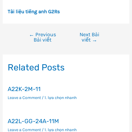
Tài liệu tiếng anh G2Rs
←
Previous
Next Bài
Điều
Bài viết
viết
→
hướng
bài
viết
Related Posts
A22K-2M-11
Leave a Comment
/
1. lựa chọn nhanh
A22L-GG-24A-11M
Leave a Comment
/
1. lựa chọn nhanh