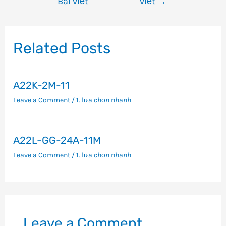
Bài viết
viết
→
hướng
bài
viết
Related Posts
A22K-2M-11
Leave a Comment
/
1. lựa chọn nhanh
A22L-GG-24A-11M
Leave a Comment
/
1. lựa chọn nhanh
Leave a Comment