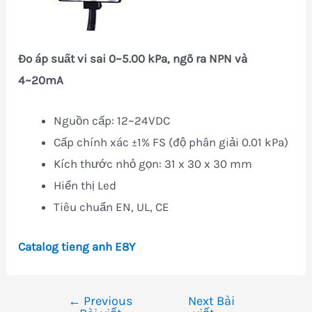
Đo áp suất vi sai 0~5.00 kPa, ngõ ra NPN và
4~20mA
Nguồn cấp: 12~24VDC
Cấp chính xác ±1% FS (độ phân giải 0.01 kPa)
Kích thước nhỏ gọn: 31 x 30 x 30 mm
Hiển thị Led
Tiêu chuẩn EN, UL, CE
Catalog tieng anh E8Y
←
Previous
Next Bài
Điều