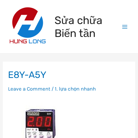
Skip
to
Sửa chữa
content
Biến tần
Mai
Men
E8Y-A5Y
Leave a Comment
/
1. lựa chọn nhanh