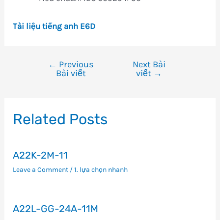
Tài liệu tiếng anh E6D
←
Previous
Next Bài
Điều
Bài viết
viết
→
hướng
bài
viết
Related Posts
A22K-2M-11
Leave a Comment
/
1. lựa chọn nhanh
A22L-GG-24A-11M