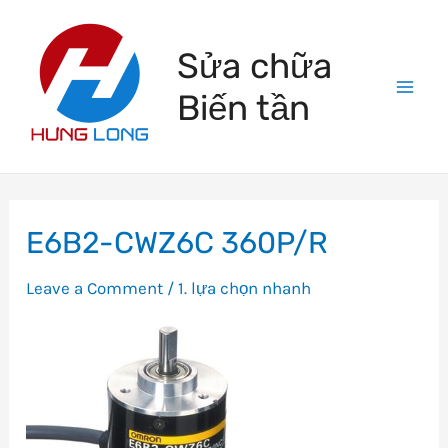
Skip
to
Sửa chữa
content
Biến tần
Mai
Men
E6B2-CWZ6C 360P/R
Leave a Comment
/
1. lựa chọn nhanh