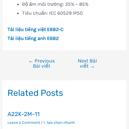
Độ ẩm môi trường: 35% ~ 85%
Tiêu chuẩn: IEC 60529 IP50
Tài liệu tiếng việt E6B2-C
Tài liệu tiếng anh E6B2
←
Previous
Next Bài
Điều
Bài viết
viết
→
hướng
bài
viết
Related Posts
A22K-2M-11
Leave a Comment
/
1. lựa chọn nhanh