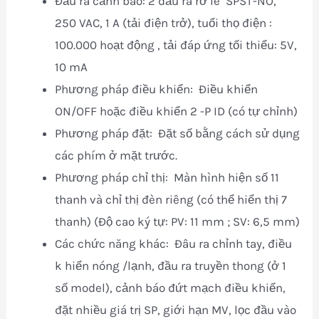
Đầu ra cảnh báo: 2 đầu ra rơ le SPST-NO,
250 VAC, 1 A (tải điện trở), tuổi thọ điện :
100.000 hoạt động , tải đáp ứng tối thiểu: 5V,
10 mA
Phương pháp điều khiển: Điều khiển
ON/OFF hoặc điều khiển 2 -P ID (có tự chỉnh)
Phương pháp đặt: Đặt số bằng cách sử dụng
các phím ở mặt trước.
Phương pháp chỉ thị: Màn hình hiện số 11
thanh và chỉ thị đèn riêng (có thể hiển thị 7
thanh) (Độ cao ký tự: PV: 11 mm ; SV: 6,5 mm)
Các chức năng khác: Đâu ra chỉnh tay, điều
k hiển nóng /lạnh, đầu ra truyền thong (ở 1
số model), cảnh báo đứt mạch điều khiển,
đặt nhiều giá trị SP, giới hạn MV, lọc đầu vào