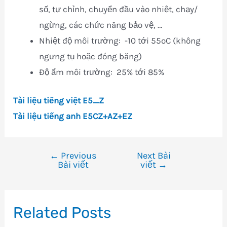
số, tự chỉnh, chuyển đầu vào nhiệt, chạy/
ngừng, các chức năng bảo vệ, …
Nhiệt độ môi trường: -10 tới 55oC (không
ngưng tụ hoặc đóng băng)
Độ ẩm môi trường: 25% tới 85%
Tài liệu tiếng việt E5_Z
Tài liệu tiếng anh E5CZ+AZ+EZ
←
Previous
Next Bài
Điều
Bài viết
viết
→
hướng
bài
viết
Related Posts