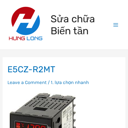
Skip
to
Sửa chữa
content
Biến tần
Mai
Men
E5CZ-R2MT
Leave a Comment
/
1. lựa chọn nhanh