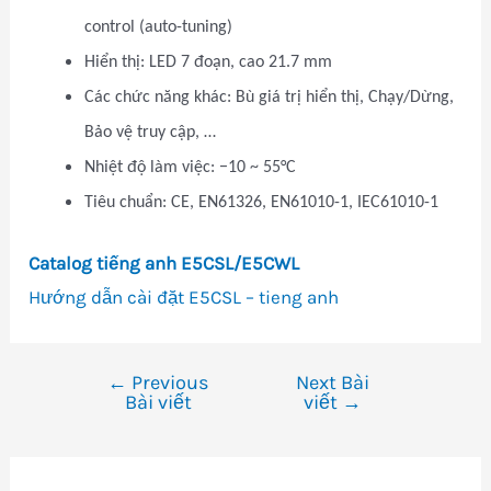
control (auto-tuning)
Hiển thị: LED 7 đoạn, cao 21.7 mm
Các chức năng khác: Bù giá trị hiển thị, Chạy/Dừng,
Bảo vệ truy cập, …
Nhiệt độ làm việc: −10 ~ 55°C
Tiêu chuẩn: CE, EN61326, EN61010-1, IEC61010-1
Catalog tiếng anh E5CSL/E5CWL
Hướng dẫn cài đặt E5CSL – tieng anh
←
Previous
Next Bài
Điều
Bài viết
viết
→
hướng
bài
viết