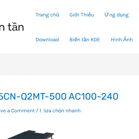
Trang chủ
Giới Thiệu
Ứng dụng
n tần
Download
Biến tần KDE
Hình Ảnh
5CN-Q2MT-500 AC100-240
ave a Comment
/
1. lựa chọn nhanh