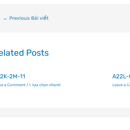
ều
←
Previous Bài viết
ướng
i
ết
elated Posts
2K-2M-11
A22L-
ve a Comment
/
1. lựa chọn nhanh
Leave a 