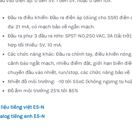
ầu vào điện áp: 0 đến 5V. 1 đến 5V, hoặc 0 đến 10V.
Đầu ra điều khiển: Đầu ra điện áp (dùng cho SSR) điện á
đa: 21 mA, có mạch bảo vệ ngắn mạch.
Đầu ra phụ: 3 đầu ra rơle: SPST-NO,250 VAC, 3A (tải trở),
hợp tối thiểu: 5V, 10 mA.
Các chức năng khác: Đầu ra chỉnh tay, điều khiển nóng/
cảnh báo ngắt mạch, nhiều điểm đặt, giới hạn biến điều
chuyển đầu vào nhiệt, run/stop, các chức năng bảo vệ
Nhiệt độ môi trường: -10 tới 55oC (không ngưng tụ ho
Độ ẩm môi trường 25% tới 85%
 liệu tiếng việt E5-N
alog tiếng anh E5-N