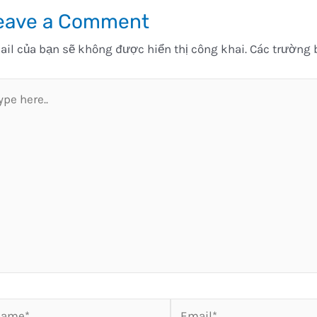
eave a Comment
il của bạn sẽ không được hiển thị công khai.
Các trường 
pe
e..
me*
Email*