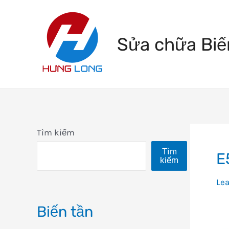
Skip
to
Sửa chữa Biế
content
Tìm kiếm
Tìm
E
kiếm
Le
Biến tần