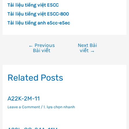
Tài liệu tiếng việt E5CC
Tài liệu tiếng việt E5CC-800
Tài liệu tiếng anh e5cc-e5ec
←
Previous
Next Bài
Điều
Bài viết
viết
→
hướng
bài
viết
Related Posts
A22K-2M-11
Leave a Comment
/
1. lựa chọn nhanh