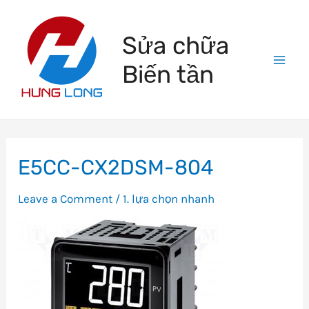
Skip
to
Sửa chữa
content
Biến tần
Mai
Men
E5CC-CX2DSM-804
Leave a Comment
/
1. lựa chọn nhanh