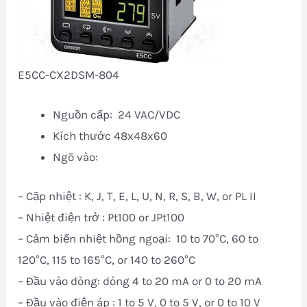
E5CC-CX2DSM-804
Nguồn cấp: 24 VAC/VDC
Kích thước 48x48x60
Ngõ vào:
– Cặp nhiệt : K, J, T, E, L, U, N, R, S, B, W, or PL II
– Nhiệt điện trở : Pt100 or JPt100
– Cảm biến nhiệt hồng ngoại: 10 to 70°C, 60 to
120°C, 115 to 165°C, or 140 to 260°C
– Đầu vào dòng: dòng 4 to 20 mA or 0 to 20 mA
– Đầu vào điện áp : 1 to 5 V, 0 to 5 V, or 0 to 10 V