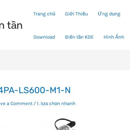
Trang chủ
Giới Thiệu
Ứng dụng
n tần
Download
Biến tần KDE
Hình Ảnh
4PA-LS600-M1-N
ave a Comment
/
1. lựa chọn nhanh