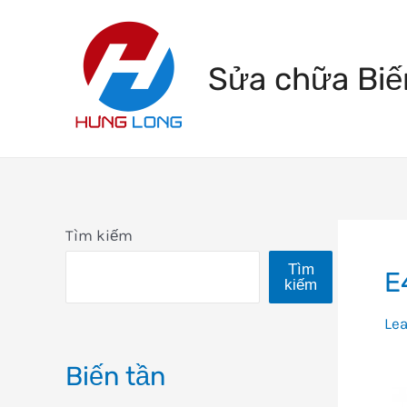
Skip
to
Sửa chữa Biế
content
Tìm kiếm
Tìm
E
kiếm
Le
Biến tần