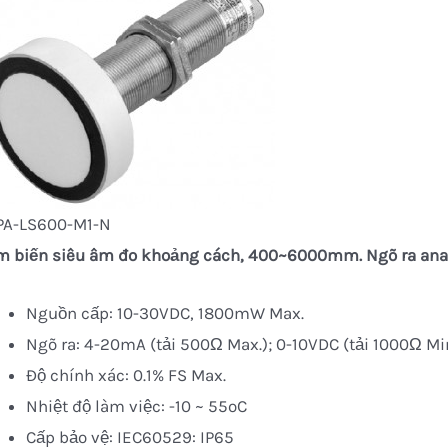
PA-LS600-M1-N
m biến siêu âm đo khoảng cách, 400~6000mm. Ngõ ra ana
Nguồn cấp: 10-30VDC, 1800mW Max.
Ngõ ra: 4-20mA (tải 500Ω Max.); 0-10VDC (tải 1000Ω Mi
Độ chính xác: 0.1% FS Max.
Nhiệt độ làm việc: -10 ~ 55oC
Cấp bảo vệ: IEC60529: IP65