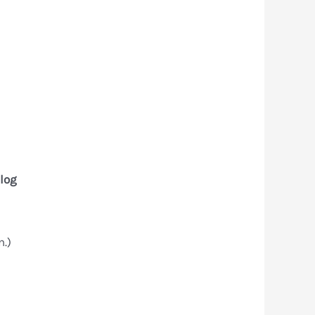
log
n.)