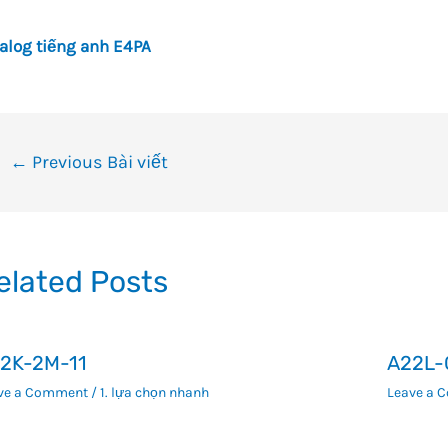
alog tiếng anh E4PA
ều
←
Previous Bài viết
ướng
i
ết
elated Posts
2K-2M-11
A22L-
ve a Comment
/
1. lựa chọn nhanh
Leave a 