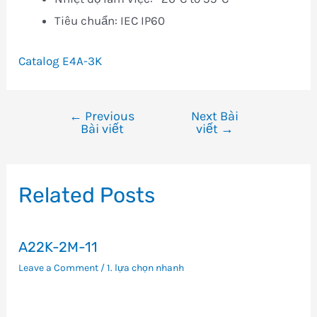
Tiêu chuẩn: IEC IP60
Catalog E4A-3K
←
Previous
Next Bài
Điều
Bài viết
viết
→
hướng
bài
viết
Related Posts
A22K-2M-11
Leave a Comment
/
1. lựa chọn nhanh