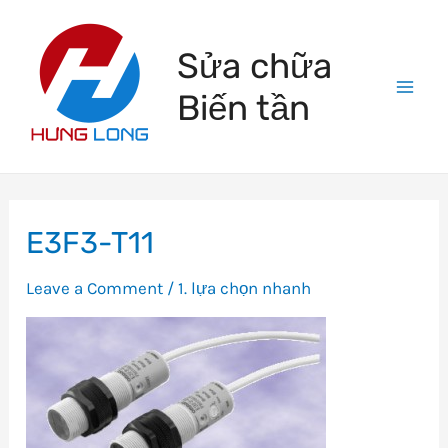
Skip
to
Sửa chữa
content
Biến tần
Mai
Men
E3F3-T11
Leave a Comment
/
1. lựa chọn nhanh