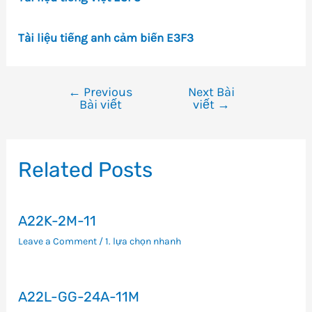
Tài liệu tiếng anh cảm biến E3F3
←
Previous
Next Bài
Điều
Bài viết
viết
→
hướng
bài
viết
Related Posts
A22K-2M-11
Leave a Comment
/
1. lựa chọn nhanh
A22L-GG-24A-11M