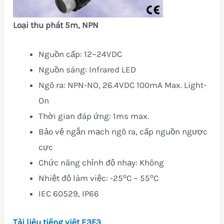
Loại thu phát 5m, NPN
Nguồn cấp: 12~24VDC
Nguồn sáng: Infrared LED
Ngõ ra: NPN-NO, 26.4VDC 100mA Max. Light-
On
Thời gian đáp ứng: 1ms max.
Bảo vệ ngắn mạch ngõ ra, cấp nguồn ngược
cực
Chức năng chỉnh độ nhạy: Không
o
o
Nhiệt độ làm việc: -25
C ~ 55
C
IEC 60529, IP66
Tài liệu tiếng việt E3F3