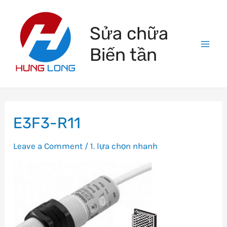
Skip
to
Sửa chữa
content
Biến tần
Mai
Men
E3F3-R11
Leave a Comment
/
1. lựa chọn nhanh