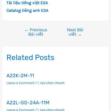
Tài liệu tiếng việt E2A
Catalog tiếng anh E2A
←
Previous
Next Bài
Điều
Bài viết
viết
→
hướng
bài
viết
Related Posts
A22K-2M-11
Leave a Comment
/
1. lựa chọn nhanh
A22L-GG-24A-11M
Leave a Comment
/
1. lựa chọn nhanh