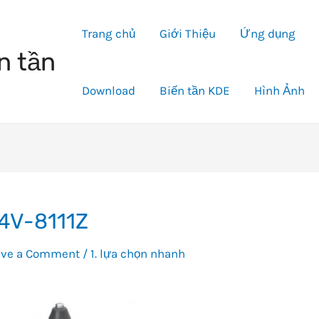
Trang chủ
Giới Thiệu
Ứng dụng
n tần
Download
Biến tần KDE
Hình Ảnh
4V-8111Z
ave a Comment
/
1. lựa chọn nhanh