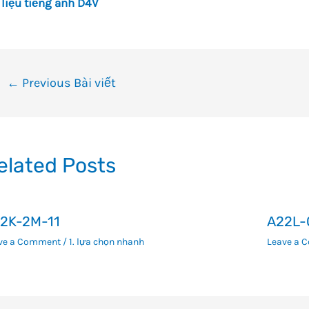
 liệu tiếng anh D4V
ều
←
Previous Bài viết
ướng
i
ết
elated Posts
2K-2M-11
A22L-
ve a Comment
/
1. lựa chọn nhanh
Leave a 