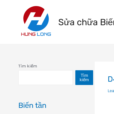
Skip
to
Sửa chữa Biế
content
Tìm kiếm
Tìm
D
kiếm
Le
Biến tần