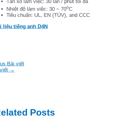
Tần số làm việc: 30 lần / phút tối đa
o
Nhiệt độ làm việc: 30 ~ 70
C
Tiêu chuẩn: UL, EN (TÜV), and CCC
i liệu tiếng anh D4N
us Bài viết
viết
→
elated Posts