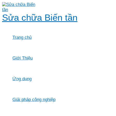
Skip
to
content
Sửa chữa Biến tần
Trang chủ
Giới Thiệu
Ứng dụng
Giải pháp công nghiệp