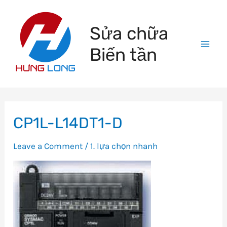
Skip
to
Sửa chữa
content
Biến tần
Mai
Men
CP1L-L14DT1-D
Leave a Comment
/
1. lựa chọn nhanh