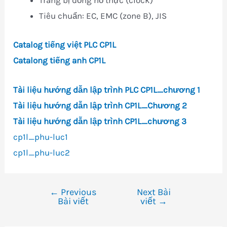
Trang bị đồng hồ thực (clock)
Tiêu chuẩn: EC, EMC (zone B), JIS
Catalog tiếng việt PLC CP1L
Catalong tiếng anh CP1L
Tài liệu hướng dẫn lập trình PLC CP1L_chương 1
Tài liệu hướng dẫn lập trình CP1L_Chương 2
Tài liệu hướng dẫn lập trình CP1L_chương 3
cp1l_phu-luc1
cp1l_phu-luc2
←
Previous
Next Bài
Điều
Bài viết
viết
→
hướng
bài