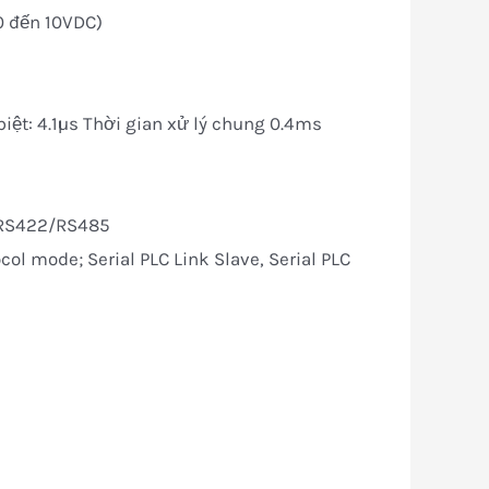
 0 đến 10VDC)
biệt: 4.1µs Thời gian xử lý chung 0.4ms
 RS422/RS485
col mode; Serial PLC Link Slave, Serial PLC