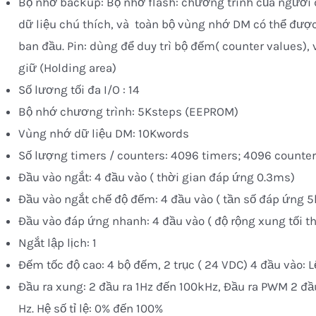
Bộ nhớ backup: Bộ nhớ flash: chương trình của người 
dữ liệu chú thích, và toàn bộ vùng nhớ DM có thể được 
ban đầu. Pin: dùng để duy trì bộ đếm( counter values),
giữ (Holding area)
Số lương tối đa I/O : 14
Bộ nhớ chương trình: 5Ksteps (EEPROM)
Vùng nhớ dữ liệu DM: 10Kwords
Số lượng timers / counters: 4096 timers; 4096 counte
Đầu vào ngắt: 4 đầu vào ( thời gian đáp ứng 0.3ms)
Đầu vào ngắt chế độ đếm: 4 đầu vào ( tần số đáp ứng 5kH
Đầu vào đáp ứng nhanh: 4 đầu vào ( độ rộng xung tối t
Ngắt lập lịch: 1
Đếm tốc độ cao: 4 bộ đếm, 2 trục ( 24 VDC) 4 đầu vào:
Đầu ra xung: 2 đầu ra 1Hz đến 100kHz, Đầu ra PWM 2 đầu
Hz. Hệ số tỉ lệ: 0% đến 100%