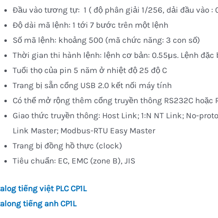
Đầu vào tương tự: 1 ( độ phân giải 1/256, dải đầu vào :
Độ dài mã lệnh: 1 tới 7 bước trên một lệnh
Số mã lệnh: khoảng 500 (mã chức năng: 3 con số)
Thời gian thi hành lệnh: lệnh cơ bản: 0.55µs. Lệnh đặc 
Tuổi thọ của pin 5 năm ở nhiệt độ 25 độ C
Trang bị sẵn cổng USB 2.0 kết nối máy tính
Có thể mở rộng thêm cổng truyền thông RS232C hoặc
Giao thức truyền thông: Host Link; 1:N NT Link; No-proto
Link Master; Modbus-RTU Easy Master
Trang bị đồng hồ thực (clock)
Tiêu chuẩn: EC, EMC (zone B), JIS
alog tiếng việt PLC CP1L
along tiếng anh CP1L