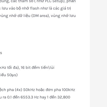
dung, các tham số ( như PLC Setup), phần
lưu vào bộ nhớ flash như là các giá trị
 vùng nhớ dữ liệu (DM area), vùng nhớ lưu
rs
z tối đa), 16 bit đếm tiến\lùi
hiểu 50µs)
 Lệch pha (4x) 50kHz hoặc đơn pha 100kHz
 ra 0.1 đến 6553.3 Hz hay 1 đến 32,800