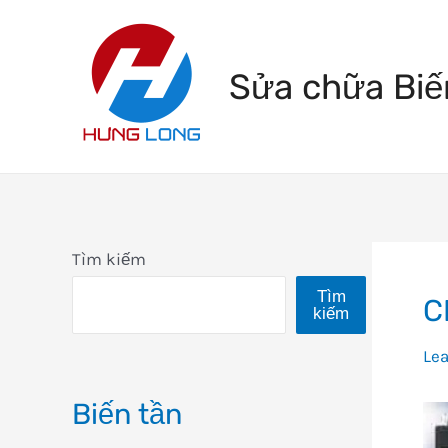
Skip
to
Sửa chữa Biế
content
Tìm kiếm
Tìm
C
kiếm
Le
Biến tần