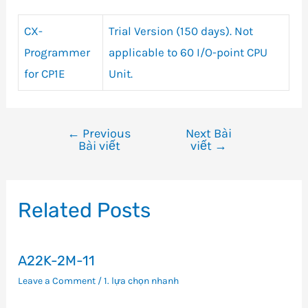
CX-
Trial Version (150 days). Not
Programmer
applicable to 60 I/O-point CPU
for CP1E
Unit.
←
Previous
Next Bài
Điều
Bài viết
viết
→
hướng
bài
viết
Related Posts
A22K-2M-11
Leave a Comment
/
1. lựa chọn nhanh