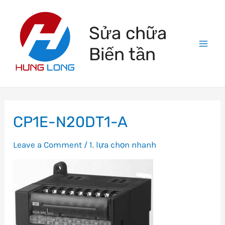
Skip
to
Sửa chữa
content
Biến tần
Mai
Men
CP1E-N20DT1-A
Leave a Comment
/
1. lựa chọn nhanh