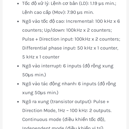
Tốc độ xử l‎ý: Lệnh cơ bản (LD): 1.19 µs min.;
Lệnh cao cấp (Mov): 7.90 µs min.
Ngõ vào tốc độ cao: Incremental: 100 kHz x 6
counters; Up/down: 100kHz x 2 counters;
Pulse + Direction input: 100kHz x 2 counters;
Differential phase input: 50 kHz x 1 counter,
5 kHz x 1 counter
Ngõ vào interrupt: 6 inputs (độ rộng xung
50µs min.)
Ngõ vào tác động nhanh: 6 inputs (độ rộng
xung 50µs min.)
Ngõ ra xung (transistor output): Pulse +
Direction Mode, 1Hz ~ 100 kHz: 2 outputs.
Continuous mode (điều khiển tốc độ),
Independent mode (điều khiển vị trí)