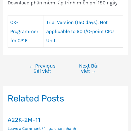
Download phần mềm lập trình miễn phí 150 ngày
CX-
Trial Version (150 days). Not
Programmer
applicable to 60 I/O-point CPU
for CP1E
Unit.
←
Previous
Next Bài
Điều
Bài viết
viết
→
hướng
bài
viết
Related Posts
A22K-2M-11
Leave a Comment
/
1. lựa chọn nhanh