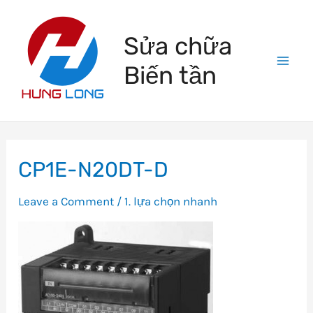
Skip
to
Sửa chữa
content
Biến tần
Mai
Men
CP1E-N20DT-D
Leave a Comment
/
1. lựa chọn nhanh