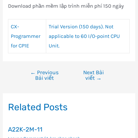
Download phần mềm lập trình miễn phí 150 ngày
CX-
Trial Version (150 days). Not
Programmer
applicable to 60 I/O-point CPU
for CP1E
Unit.
←
Previous
Next Bài
Điều
Bài viết
viết
→
hướng
bài
viết
Related Posts
A22K-2M-11