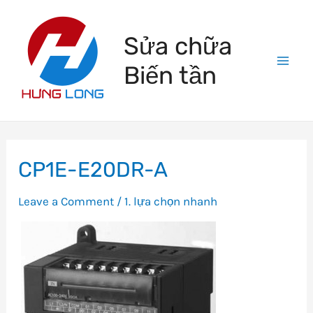
Skip
to
Sửa chữa
content
Biến tần
Mai
Men
CP1E-E20DR-A
Leave a Comment
/
1. lựa chọn nhanh