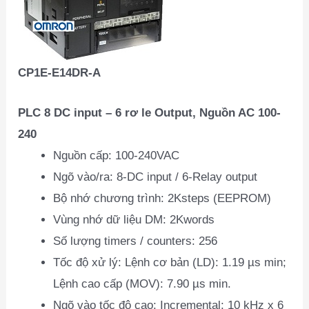
CP1E-E14DR-A
PLC 8 DC input – 6 rơ le Output, Nguồn AC 100-
240
Nguồn cấp: 100-240VAC
Ngõ vào/ra: 8-DC input / 6-Relay output
Bộ nhớ chương trình: 2Ksteps (EEPROM)
Vùng nhớ dữ liệu DM: 2Kwords
Số lượng timers / counters: 256
Tốc độ xử l‎ý: Lệnh cơ bản (LD): 1.19 µs min;
Lệnh cao cấp (MOV): 7.90 µs min.
Ngõ vào tốc độ cao: Incremental: 10 kHz x 6