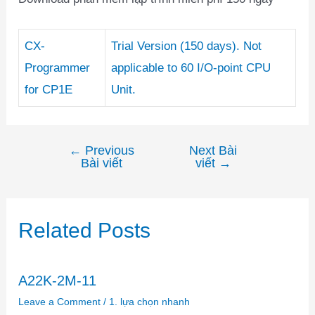
CX-
Trial Version (150 days). Not
Programmer
applicable to 60 I/O-point CPU
for CP1E
Unit.
←
Previous
Next Bài
Điều
Bài viết
viết
→
hướng
bài
viết
Related Posts
A22K-2M-11
Leave a Comment
/
1. lựa chọn nhanh