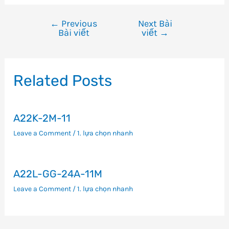
←
Previous
Next Bài
Điều
Bài viết
viết
→
hướng
bài
viết
Related Posts
A22K-2M-11
Leave a Comment
/
1. lựa chọn nhanh
A22L-GG-24A-11M
Leave a Comment
/
1. lựa chọn nhanh