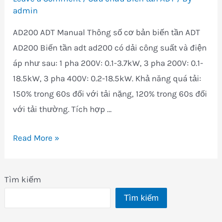
admin
AD200 ADT Manual Thông số cơ bản biến tần ADT
AD200 Biến tần adt ad200 có dải công suất và điện
áp như sau: 1 pha 200V: 0.1-3.7kW, 3 pha 200V: 0.1-
18.5kW, 3 pha 400V: 0.2-18.5kW. Khả năng quá tải:
150% trong 60s đối với tải nặng, 120% trong 60s đối
với tải thường. Tích hợp …
Sửa
Read More »
chữa
mua
Tìm kiếm
bán
Tìm kiếm
biến
tần