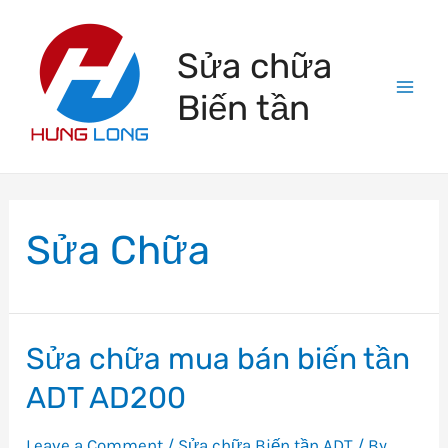
Skip
to
Sửa chữa
content
Biến tần
Mai
Men
Sửa Chữa
Sửa chữa mua bán biến tần
ADT AD200
Leave a Comment
/
Sửa chữa Biến tần ADT
/ By