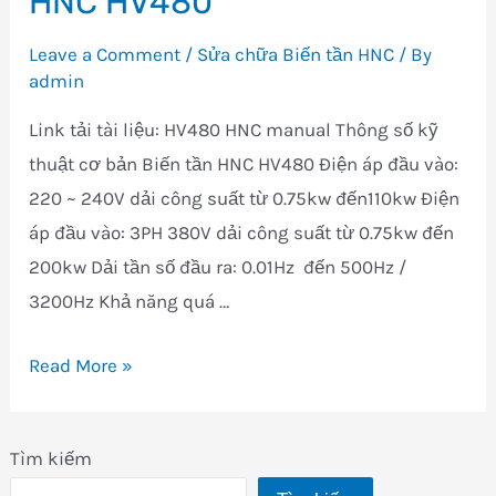
HNC HV480
Leave a Comment
/
Sửa chữa Biến tần HNC
/ By
admin
Link tải tài liệu: HV480 HNC manual Thông số kỹ
thuật cơ bản Biến tần HNC HV480 Điện áp đầu vào:
220 ~ 240V dải công suất từ 0.75kw đến110kw Điện
áp đầu vào: 3PH 380V dải công suất từ 0.75kw đến
200kw Dải tần số đầu ra: 0.01Hz đến 500Hz /
3200Hz Khả năng quá …
Sửa
Read More »
chữa
mua
Tìm kiếm
bán