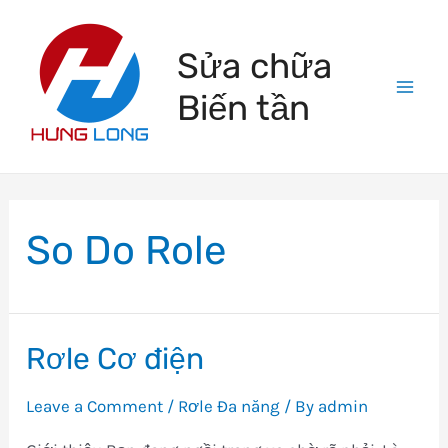
Skip
to
Sửa chữa
content
Biến tần
Mai
Men
So Do Role
Rơle Cơ điện
Leave a Comment
/
Rơle Đa năng
/ By
admin