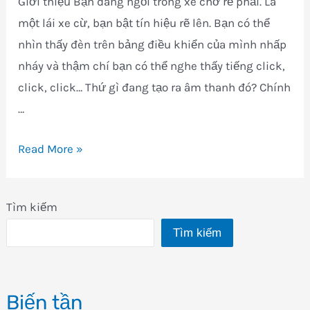
Giới thiệu Bạn đang ngồi trong xe chờ rẽ phải. Là
một lái xe cừ, bạn bật tín hiệu rẽ lên. Bạn có thể
nhìn thấy đèn trên bảng điều khiển của mình nhấp
nháy và thậm chí bạn có thể nghe thấy tiếng click,
click, click… Thứ gì đang tạo ra âm thanh đó? Chính
…
Rơle
Read More »
Cơ
điện
Tìm kiếm
Tìm kiếm
Biến tần