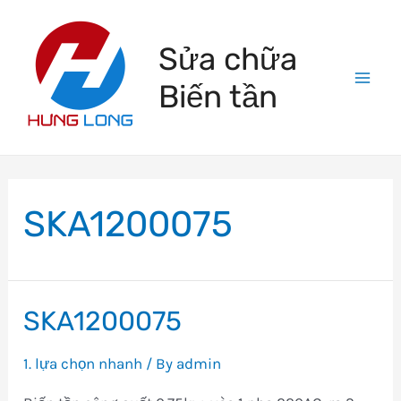
Skip
to
Sửa chữa
content
Biến tần
Mai
Men
SKA1200075
SKA1200075
1. lựa chọn nhanh
/ By
admin