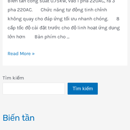
Biến tần công suất 0.75kw, vào 1 pha 220AC, ra 3
pha 220AC. Chức năng tự động tinh chỉnh
không quay cho đáp ứng tối ưu nhanh chóng. 8
cấp tốc độ cài đặt trước cho độ linh hoạt ứng dụng
lớn hơn Bàn phím cho …
SKA1200075
Read More »
Tìm kiếm
Tìm kiếm
Biến tần