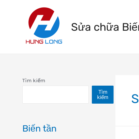
Skip
to
Sửa chữa Biế
content
Tìm kiếm
Tìm
S
kiếm
Biến tần