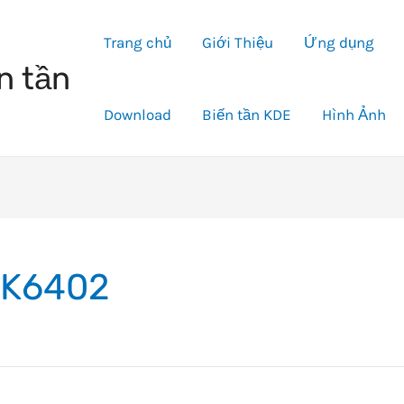
Trang chủ
Giới Thiệu
Ứng dụng
n tần
Download
Biến tần KDE
Hình Ảnh
K6402