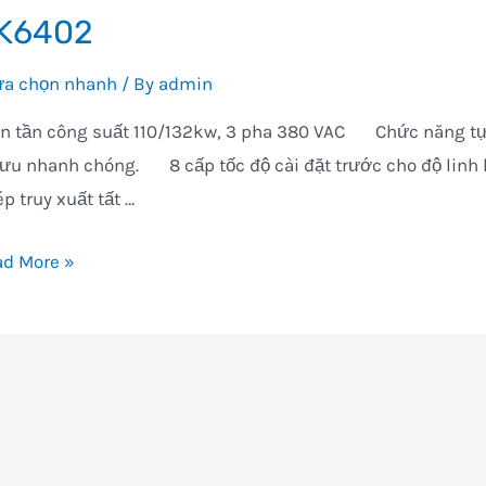
K6402
lựa chọn nhanh
/ By
admin
ến tần công suất 110/132kw, 3 pha 380 VAC Chức năng tự
i ưu nhanh chóng. 8 cấp tốc độ cài đặt trước cho độ l
p truy xuất tất …
6402
ad More »