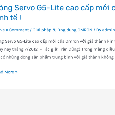
òng Servo G5-Lite cao cấp mới c
nh tế !
ave a Comment
/
Giải pháp & ứng dụng OMRON
/ By
admin
g Servo G5-Lite cao cấp mới của Omron với giá thành kinh 
y nay tháng 7/2012 – Tác giả: Trần Dũng) Trong mảng điều
 có những dòng sản phẩm trung bình với giá thành không 
ng
ad More »
vo
-
e
o
p