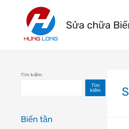
Skip
to
Sửa chữa Biế
content
Tìm kiếm
Tìm
S
kiếm
Biến tần