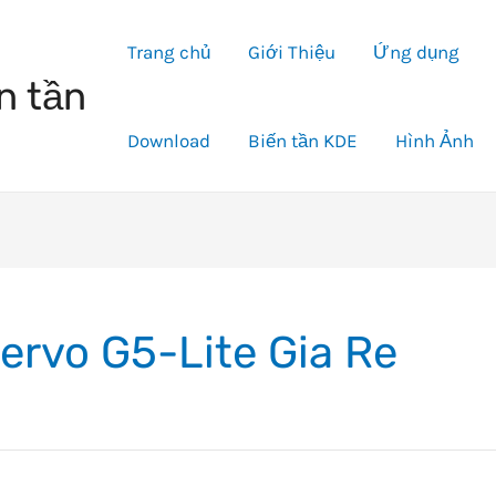
Trang chủ
Giới Thiệu
Ứng dụng
n tần
Download
Biến tần KDE
Hình Ảnh
ervo G5-Lite Gia Re