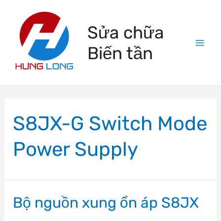
Skip
to
Sửa chữa
content
Biến tần
Mai
Men
S8JX-G Switch Mode
Power Supply
Bộ nguồn xung ổn áp S8JX