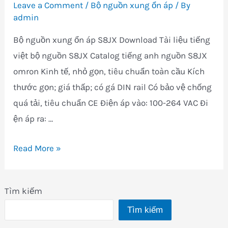
Leave a Comment
/
Bộ nguồn xung ổn áp
/ By
admin
Bộ nguồn xung ổn áp S8JX Download Tài liệu tiếng
việt bộ nguồn S8JX Catalog tiếng anh nguồn S8JX
omron Kinh tế, nhỏ gọn, tiêu chuẩn toàn cầu Kích
thước gọn; giá thấp; có gá DIN rail Có bảo vệ chống
quá tải, tiêu chuẩn CE Ðiện áp vào: 100-264 VAC Ði
ện áp ra: …
Bộ
Read More »
nguồn
xung
Tìm kiếm
ổn
Tìm kiếm
áp
S8JX