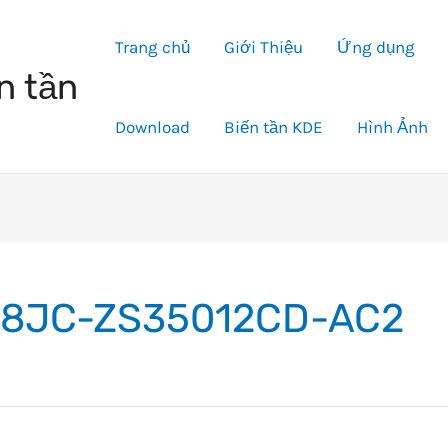
Trang chủ
Giới Thiệu
Ứng dụng
n tần
Download
Biến tần KDE
Hình Ảnh
8JC-ZS35012CD-AC2