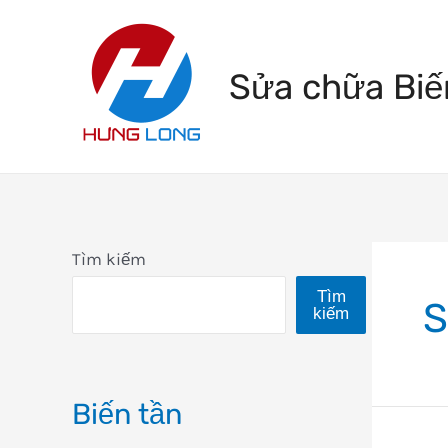
Skip
to
Sửa chữa Biế
content
Tìm kiếm
Tìm
S
kiếm
Biến tần