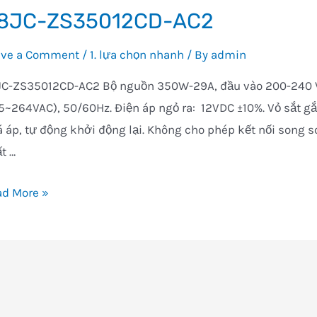
8JC-ZS35012CD-AC2
ave a Comment
/
1. lựa chọn nhanh
/ By
admin
JC-ZS35012CD-AC2 Bộ nguồn 350W-29A, đầu vào 200-240 
5~264VAC), 50/60Hz. Điện áp ngỏ ra: 12VDC ±10%. Vỏ sắt g
 áp, tự động khởi động lại. Không cho phép kết nối song 
t …
C-
ad More »
35012CD-
2