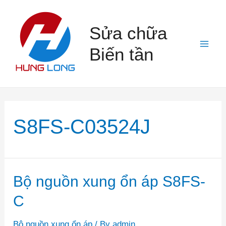
Skip
to
Sửa chữa
content
Biến tần
Mai
Men
S8FS-C03524J
Bộ nguồn xung ổn áp S8FS-
C
Bộ nguồn xung ổn áp
/ By
admin