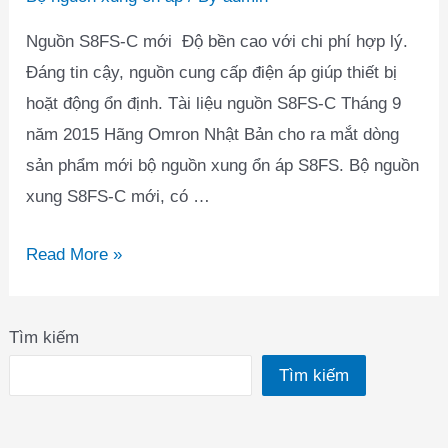
Nguồn S8FS-C mới Độ bền cao với chi phí hợp lý.
Đáng tin cậy, nguồn cung cấp điện áp giúp thiết bị
hoặt động ổn định. Tài liệu nguồn S8FS-C Tháng 9
năm 2015 Hãng Omron Nhật Bản cho ra mắt dòng
sản phẩm mới bộ nguồn xung ổn áp S8FS. Bộ nguồn
xung S8FS-C mới, có …
Bộ
Read More »
nguồn
xung
Tìm kiếm
ổn
Tìm kiếm
áp
S8FS-
C