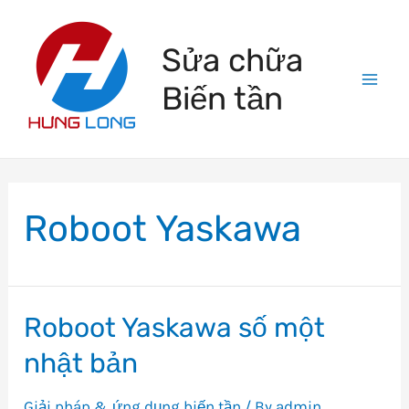
Skip
to
Sửa chữa
content
Biến tần
Mai
Men
Roboot Yaskawa
Roboot Yaskawa số một
nhật bản
Giải pháp & ứng dụng biến tần
/ By
admin