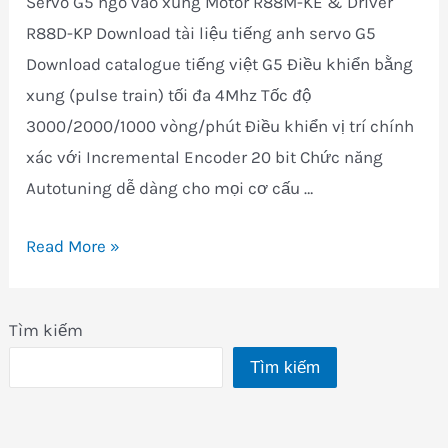
Servo G5 ngõ vào xung Motor R88M-KE & Driver
R88D-KP Download tài liệu tiếng anh servo G5
Download catalogue tiếng việt G5 Điều khiển bằng
xung (pulse train) tối đa 4Mhz Tốc độ
3000/2000/1000 vòng/phút Điều khiển vị trí chính
xác với Incremental Encoder 20 bit Chức năng
Autotuning dễ dàng cho mọi cơ cấu …
Servo
Read More »
G5
Tìm kiếm
Tìm kiếm