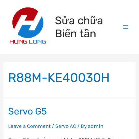
Skip
to
Sửa chữa
content
Biến tần
Mai
Men
R88M-KE40030H
Servo G5
Leave a Comment
/
Servo AC
/ By
admin